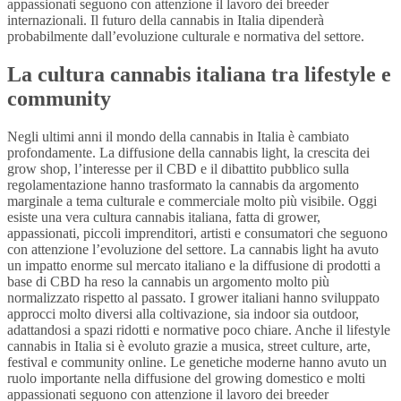
appassionati seguono con attenzione il lavoro dei breeder
internazionali. Il futuro della cannabis in Italia dipenderà
probabilmente dall’evoluzione culturale e normativa del settore.
La cultura cannabis italiana tra lifestyle e
community
Negli ultimi anni il mondo della cannabis in Italia è cambiato
profondamente. La diffusione della cannabis light, la crescita dei
grow shop, l’interesse per il CBD e il dibattito pubblico sulla
regolamentazione hanno trasformato la cannabis da argomento
marginale a tema culturale e commerciale molto più visibile. Oggi
esiste una vera cultura cannabis italiana, fatta di grower,
appassionati, piccoli imprenditori, artisti e consumatori che seguono
con attenzione l’evoluzione del settore. La cannabis light ha avuto
un impatto enorme sul mercato italiano e la diffusione di prodotti a
base di CBD ha reso la cannabis un argomento molto più
normalizzato rispetto al passato. I grower italiani hanno sviluppato
approcci molto diversi alla coltivazione, sia indoor sia outdoor,
adattandosi a spazi ridotti e normative poco chiare. Anche il lifestyle
cannabis in Italia si è evoluto grazie a musica, street culture, arte,
festival e community online. Le genetiche moderne hanno avuto un
ruolo importante nella diffusione del growing domestico e molti
appassionati seguono con attenzione il lavoro dei breeder