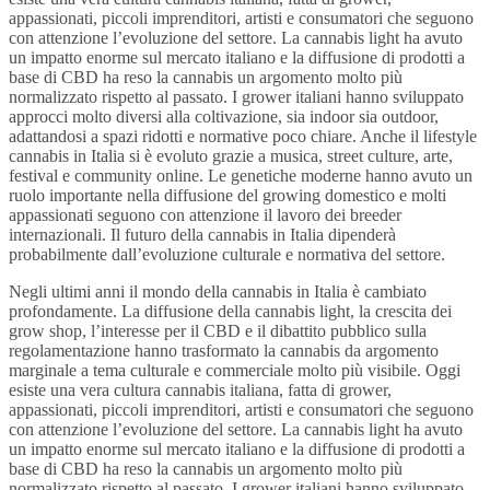
appassionati, piccoli imprenditori, artisti e consumatori che seguono
con attenzione l’evoluzione del settore. La cannabis light ha avuto
un impatto enorme sul mercato italiano e la diffusione di prodotti a
base di CBD ha reso la cannabis un argomento molto più
normalizzato rispetto al passato. I grower italiani hanno sviluppato
approcci molto diversi alla coltivazione, sia indoor sia outdoor,
adattandosi a spazi ridotti e normative poco chiare. Anche il lifestyle
cannabis in Italia si è evoluto grazie a musica, street culture, arte,
festival e community online. Le genetiche moderne hanno avuto un
ruolo importante nella diffusione del growing domestico e molti
appassionati seguono con attenzione il lavoro dei breeder
internazionali. Il futuro della cannabis in Italia dipenderà
probabilmente dall’evoluzione culturale e normativa del settore.
Negli ultimi anni il mondo della cannabis in Italia è cambiato
profondamente. La diffusione della cannabis light, la crescita dei
grow shop, l’interesse per il CBD e il dibattito pubblico sulla
regolamentazione hanno trasformato la cannabis da argomento
marginale a tema culturale e commerciale molto più visibile. Oggi
esiste una vera cultura cannabis italiana, fatta di grower,
appassionati, piccoli imprenditori, artisti e consumatori che seguono
con attenzione l’evoluzione del settore. La cannabis light ha avuto
un impatto enorme sul mercato italiano e la diffusione di prodotti a
base di CBD ha reso la cannabis un argomento molto più
normalizzato rispetto al passato. I grower italiani hanno sviluppato