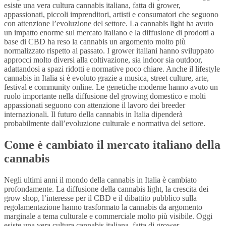
esiste una vera cultura cannabis italiana, fatta di grower,
appassionati, piccoli imprenditori, artisti e consumatori che seguono
con attenzione l’evoluzione del settore. La cannabis light ha avuto
un impatto enorme sul mercato italiano e la diffusione di prodotti a
base di CBD ha reso la cannabis un argomento molto più
normalizzato rispetto al passato. I grower italiani hanno sviluppato
approcci molto diversi alla coltivazione, sia indoor sia outdoor,
adattandosi a spazi ridotti e normative poco chiare. Anche il lifestyle
cannabis in Italia si è evoluto grazie a musica, street culture, arte,
festival e community online. Le genetiche moderne hanno avuto un
ruolo importante nella diffusione del growing domestico e molti
appassionati seguono con attenzione il lavoro dei breeder
internazionali. Il futuro della cannabis in Italia dipenderà
probabilmente dall’evoluzione culturale e normativa del settore.
Come è cambiato il mercato italiano della
cannabis
Negli ultimi anni il mondo della cannabis in Italia è cambiato
profondamente. La diffusione della cannabis light, la crescita dei
grow shop, l’interesse per il CBD e il dibattito pubblico sulla
regolamentazione hanno trasformato la cannabis da argomento
marginale a tema culturale e commerciale molto più visibile. Oggi
esiste una vera cultura cannabis italiana, fatta di grower,