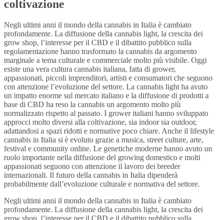
coltivazione
Negli ultimi anni il mondo della cannabis in Italia è cambiato
profondamente. La diffusione della cannabis light, la crescita dei
grow shop, l’interesse per il CBD e il dibattito pubblico sulla
regolamentazione hanno trasformato la cannabis da argomento
marginale a tema culturale e commerciale molto più visibile. Oggi
esiste una vera cultura cannabis italiana, fatta di grower,
appassionati, piccoli imprenditori, artisti e consumatori che seguono
con attenzione l’evoluzione del settore. La cannabis light ha avuto
un impatto enorme sul mercato italiano e la diffusione di prodotti a
base di CBD ha reso la cannabis un argomento molto più
normalizzato rispetto al passato. I grower italiani hanno sviluppato
approcci molto diversi alla coltivazione, sia indoor sia outdoor,
adattandosi a spazi ridotti e normative poco chiare. Anche il lifestyle
cannabis in Italia si è evoluto grazie a musica, street culture, arte,
festival e community online. Le genetiche moderne hanno avuto un
ruolo importante nella diffusione del growing domestico e molti
appassionati seguono con attenzione il lavoro dei breeder
internazionali. Il futuro della cannabis in Italia dipenderà
probabilmente dall’evoluzione culturale e normativa del settore.
Negli ultimi anni il mondo della cannabis in Italia è cambiato
profondamente. La diffusione della cannabis light, la crescita dei
grow shop, l’interesse per il CBD e il dibattito pubblico sulla