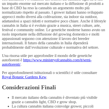
un impatto enorme sul mercato italiano e la diffusione di prodotti a
base di CBD ha reso la cannabis un argomento molto più
normalizzato rispetto al passato. I grower italiani hanno sviluppato
approcci molto diversi alla coltivazione, sia indoor sia outdoor,
adattandosi a spazi ridotti e normative poco chiare. Anche il lifestyle
cannabis in Italia si è evoluto grazie a musica, street culture, arte,
festival e community online. Le genetiche moderne hanno avuto un
ruolo importante nella diffusione del growing domestico e molti
appassionati seguono con attenzione il lavoro dei breeder
internazionali. Il futuro della cannabis in Italia dipenderà
probabilmente dall’evoluzione culturale e normativa del settore.
Una risorsa utile per approfondire il mondo delle genetiche
autofiorenti è
https://www.ministryofcannabis.com/it/semi-
autofiorenti/
.
Per approfondimenti istituzionali o scientifici è utile consultare
Royal Botanic Gardens Kew
.
Considerazioni Finali
Il mercato italiano della cannabis è diventato più visibile
grazie a cannabis light, CBD e grow shop.
La cultura cannabis italiana coinvolge grower, piccoli