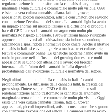
regolamentazione hanno trasformato la cannabis da argomento
marginale a tema culturale e commerciale molto più visibile. Oggi
esiste una vera cultura cannabis italiana, fatta di grower,
appassionati, piccoli imprenditori, artisti e consumatori che seguono
con attenzione l’evoluzione del settore. La cannabis light ha avuto
un impatto enorme sul mercato italiano e la diffusione di prodotti a
base di CBD ha reso la cannabis un argomento molto più
normalizzato rispetto al passato. I grower italiani hanno sviluppato
approcci molto diversi alla coltivazione, sia indoor sia outdoor,
adattandosi a spazi ridotti e normative poco chiare. Anche il lifestyle
cannabis in Italia si è evoluto grazie a musica, street culture, arte,
festival e community online. Le genetiche moderne hanno avuto un
ruolo importante nella diffusione del growing domestico e molti
appassionati seguono con attenzione il lavoro dei breeder
internazionali. Il futuro della cannabis in Italia dipenderà
probabilmente dall’evoluzione culturale e normativa del settore.
Negli ultimi anni il mondo della cannabis in Italia è cambiato
profondamente. La diffusione della cannabis light, la crescita dei
grow shop, l’interesse per il CBD e il dibattito pubblico sulla
regolamentazione hanno trasformato la cannabis da argomento
marginale a tema culturale e commerciale molto più visibile. Oggi
esiste una vera cultura cannabis italiana, fatta di grower,
appassionati, piccoli imprenditori, artisti e consumatori che seguono
con attenzione l’evoluzione del settore. La cannabis light ha avuto