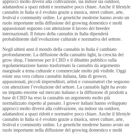
approcci molto diversi alla coltivazione, sia indoor sia outdoor,
adattandosi a spazi ridotti e normative poco chiare. Anche il lifestyle
cannabis in Italia si è evoluto grazie a musica, street culture, arte,
festival e community online. Le genetiche moderne hanno avuto un
ruolo importante nella diffusione del growing domestico e molti
appassionati seguono con attenzione il lavoro dei breeder
internazionali. Il futuro della cannabis in Italia dipenderà
probabilmente dall’evoluzione culturale e normativa del settore.
Negli ultimi anni il mondo della cannabis in Italia è cambiato
profondamente. La diffusione della cannabis light, la crescita dei
grow shop, l’interesse per il CBD e il dibattito pubblico sulla
regolamentazione hanno trasformato la cannabis da argomento
marginale a tema culturale e commerciale molto più visibile. Oggi
esiste una vera cultura cannabis italiana, fatta di grower,
appassionati, piccoli imprenditori, artisti e consumatori che seguono
con attenzione l’evoluzione del settore. La cannabis light ha avuto
un impatto enorme sul mercato italiano e la diffusione di prodotti a
base di CBD ha reso la cannabis un argomento molto più
normalizzato rispetto al passato. I grower italiani hanno sviluppato
approcci molto diversi alla coltivazione, sia indoor sia outdoor,
adattandosi a spazi ridotti e normative poco chiare. Anche il lifestyle
cannabis in Italia si è evoluto grazie a musica, street culture, arte,
festival e community online. Le genetiche moderne hanno avuto un
ruolo importante nella diffusione del growing domestico e molti