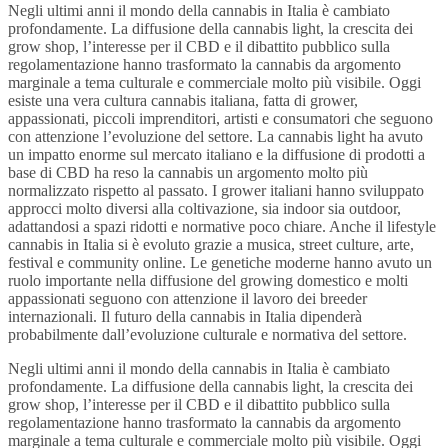
Negli ultimi anni il mondo della cannabis in Italia è cambiato
profondamente. La diffusione della cannabis light, la crescita dei
grow shop, l’interesse per il CBD e il dibattito pubblico sulla
regolamentazione hanno trasformato la cannabis da argomento
marginale a tema culturale e commerciale molto più visibile. Oggi
esiste una vera cultura cannabis italiana, fatta di grower,
appassionati, piccoli imprenditori, artisti e consumatori che seguono
con attenzione l’evoluzione del settore. La cannabis light ha avuto
un impatto enorme sul mercato italiano e la diffusione di prodotti a
base di CBD ha reso la cannabis un argomento molto più
normalizzato rispetto al passato. I grower italiani hanno sviluppato
approcci molto diversi alla coltivazione, sia indoor sia outdoor,
adattandosi a spazi ridotti e normative poco chiare. Anche il lifestyle
cannabis in Italia si è evoluto grazie a musica, street culture, arte,
festival e community online. Le genetiche moderne hanno avuto un
ruolo importante nella diffusione del growing domestico e molti
appassionati seguono con attenzione il lavoro dei breeder
internazionali. Il futuro della cannabis in Italia dipenderà
probabilmente dall’evoluzione culturale e normativa del settore.
Negli ultimi anni il mondo della cannabis in Italia è cambiato
profondamente. La diffusione della cannabis light, la crescita dei
grow shop, l’interesse per il CBD e il dibattito pubblico sulla
regolamentazione hanno trasformato la cannabis da argomento
marginale a tema culturale e commerciale molto più visibile. Oggi