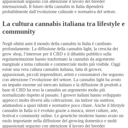
appassionati seguono con attenzione il lavoro dei breeder
internazionali. Il futuro della cannabis in Italia dipenderà
probabilmente dall’evoluzione culturale e normativa del settore.
La cultura cannabis italiana tra lifestyle e
community
Negli ultimi anni il mondo della cannabis in Italia è cambiato
profondamente. La diffusione della cannabis light, la crescita dei
grow shop, l’interesse per il CBD e il dibattito pubblico sulla
regolamentazione hanno trasformato la cannabis da argomento
marginale a tema culturale e commerciale molto più visibile. Oggi
esiste una vera cultura cannabis italiana, fatta di grower,
appassionati, piccoli imprenditori, artisti e consumatori che seguono
con attenzione l’evoluzione del settore. La cannabis light ha avuto
un impatto enorme sul mercato italiano e la diffusione di prodotti a
base di CBD ha reso la cannabis un argomento molto più
normalizzato rispetto al passato. I grower italiani hanno sviluppato
approcci molto diversi alla coltivazione, sia indoor sia outdoor,
adattandosi a spazi ridotti e normative poco chiare. Anche il lifestyle
cannabis in Italia si è evoluto grazie a musica, street culture, arte,
festival e community online. Le genetiche moderne hanno avuto un
ruolo importante nella diffusione del growing domestico e molti
appassionati seguono con attenzione il lavoro dei breeder