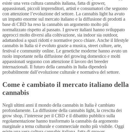
esiste una vera cultura cannabis italiana, fatta di grower,
appassionati, piccoli imprenditori, artisti e consumatori che seguono
con attenzione l’evoluzione del settore. La cannabis light ha avuto
un impatto enorme sul mercato italiano e la diffusione di prodotti a
base di CBD ha reso la cannabis un argomento molto più
normalizzato rispetto al passato. I grower italiani hanno sviluppato
approcci molto diversi alla coltivazione, sia indoor sia outdoor,
adattandosi a spazi ridotti e normative poco chiare. Anche il lifestyle
cannabis in Italia si è evoluto grazie a musica, street culture, arte,
festival e community online. Le genetiche moderne hanno avuto un
ruolo importante nella diffusione del growing domestico e molti
appassionati seguono con attenzione il lavoro dei breeder
internazionali. Il futuro della cannabis in Italia dipenderà
probabilmente dall’evoluzione culturale e normativa del settore.
Come è cambiato il mercato italiano della
cannabis
Negli ultimi anni il mondo della cannabis in Italia è cambiato
profondamente. La diffusione della cannabis light, la crescita dei
grow shop, l’interesse per il CBD e il dibattito pubblico sulla
regolamentazione hanno trasformato la cannabis da argomento
marginale a tema culturale e commerciale molto più visibile. Oggi
esiste una vera cultura cannabis italiana, fatta di grower,