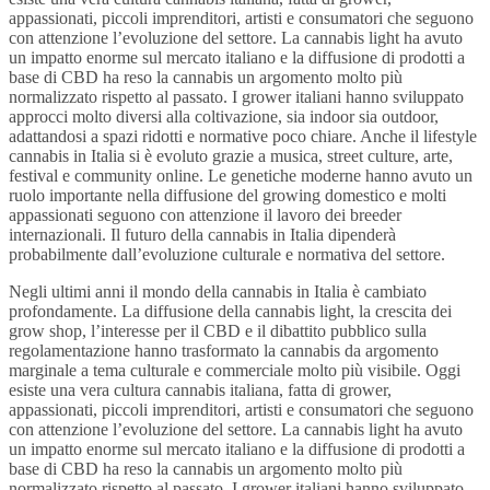
appassionati, piccoli imprenditori, artisti e consumatori che seguono
con attenzione l’evoluzione del settore. La cannabis light ha avuto
un impatto enorme sul mercato italiano e la diffusione di prodotti a
base di CBD ha reso la cannabis un argomento molto più
normalizzato rispetto al passato. I grower italiani hanno sviluppato
approcci molto diversi alla coltivazione, sia indoor sia outdoor,
adattandosi a spazi ridotti e normative poco chiare. Anche il lifestyle
cannabis in Italia si è evoluto grazie a musica, street culture, arte,
festival e community online. Le genetiche moderne hanno avuto un
ruolo importante nella diffusione del growing domestico e molti
appassionati seguono con attenzione il lavoro dei breeder
internazionali. Il futuro della cannabis in Italia dipenderà
probabilmente dall’evoluzione culturale e normativa del settore.
Negli ultimi anni il mondo della cannabis in Italia è cambiato
profondamente. La diffusione della cannabis light, la crescita dei
grow shop, l’interesse per il CBD e il dibattito pubblico sulla
regolamentazione hanno trasformato la cannabis da argomento
marginale a tema culturale e commerciale molto più visibile. Oggi
esiste una vera cultura cannabis italiana, fatta di grower,
appassionati, piccoli imprenditori, artisti e consumatori che seguono
con attenzione l’evoluzione del settore. La cannabis light ha avuto
un impatto enorme sul mercato italiano e la diffusione di prodotti a
base di CBD ha reso la cannabis un argomento molto più
normalizzato rispetto al passato. I grower italiani hanno sviluppato