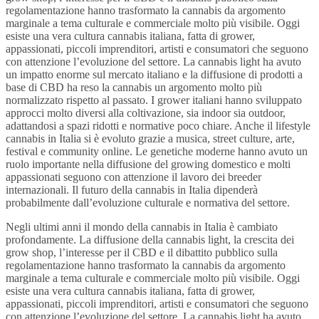
regolamentazione hanno trasformato la cannabis da argomento
marginale a tema culturale e commerciale molto più visibile. Oggi
esiste una vera cultura cannabis italiana, fatta di grower,
appassionati, piccoli imprenditori, artisti e consumatori che seguono
con attenzione l’evoluzione del settore. La cannabis light ha avuto
un impatto enorme sul mercato italiano e la diffusione di prodotti a
base di CBD ha reso la cannabis un argomento molto più
normalizzato rispetto al passato. I grower italiani hanno sviluppato
approcci molto diversi alla coltivazione, sia indoor sia outdoor,
adattandosi a spazi ridotti e normative poco chiare. Anche il lifestyle
cannabis in Italia si è evoluto grazie a musica, street culture, arte,
festival e community online. Le genetiche moderne hanno avuto un
ruolo importante nella diffusione del growing domestico e molti
appassionati seguono con attenzione il lavoro dei breeder
internazionali. Il futuro della cannabis in Italia dipenderà
probabilmente dall’evoluzione culturale e normativa del settore.
Negli ultimi anni il mondo della cannabis in Italia è cambiato
profondamente. La diffusione della cannabis light, la crescita dei
grow shop, l’interesse per il CBD e il dibattito pubblico sulla
regolamentazione hanno trasformato la cannabis da argomento
marginale a tema culturale e commerciale molto più visibile. Oggi
esiste una vera cultura cannabis italiana, fatta di grower,
appassionati, piccoli imprenditori, artisti e consumatori che seguono
con attenzione l’evoluzione del settore. La cannabis light ha avuto