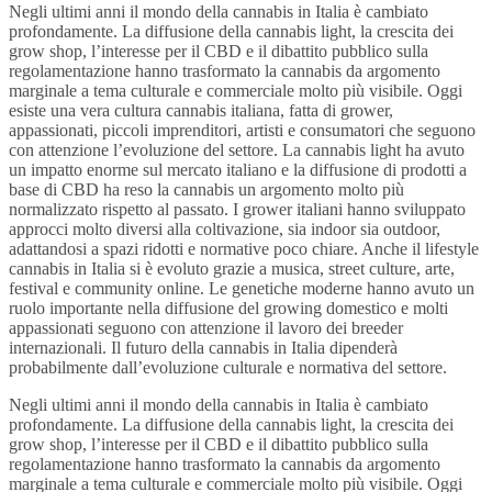
Negli ultimi anni il mondo della cannabis in Italia è cambiato
profondamente. La diffusione della cannabis light, la crescita dei
grow shop, l’interesse per il CBD e il dibattito pubblico sulla
regolamentazione hanno trasformato la cannabis da argomento
marginale a tema culturale e commerciale molto più visibile. Oggi
esiste una vera cultura cannabis italiana, fatta di grower,
appassionati, piccoli imprenditori, artisti e consumatori che seguono
con attenzione l’evoluzione del settore. La cannabis light ha avuto
un impatto enorme sul mercato italiano e la diffusione di prodotti a
base di CBD ha reso la cannabis un argomento molto più
normalizzato rispetto al passato. I grower italiani hanno sviluppato
approcci molto diversi alla coltivazione, sia indoor sia outdoor,
adattandosi a spazi ridotti e normative poco chiare. Anche il lifestyle
cannabis in Italia si è evoluto grazie a musica, street culture, arte,
festival e community online. Le genetiche moderne hanno avuto un
ruolo importante nella diffusione del growing domestico e molti
appassionati seguono con attenzione il lavoro dei breeder
internazionali. Il futuro della cannabis in Italia dipenderà
probabilmente dall’evoluzione culturale e normativa del settore.
Negli ultimi anni il mondo della cannabis in Italia è cambiato
profondamente. La diffusione della cannabis light, la crescita dei
grow shop, l’interesse per il CBD e il dibattito pubblico sulla
regolamentazione hanno trasformato la cannabis da argomento
marginale a tema culturale e commerciale molto più visibile. Oggi