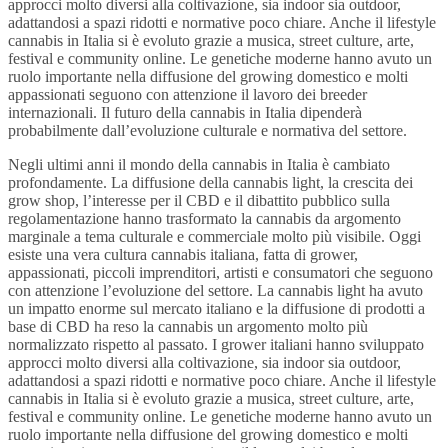
approcci molto diversi alla coltivazione, sia indoor sia outdoor,
adattandosi a spazi ridotti e normative poco chiare. Anche il lifestyle
cannabis in Italia si è evoluto grazie a musica, street culture, arte,
festival e community online. Le genetiche moderne hanno avuto un
ruolo importante nella diffusione del growing domestico e molti
appassionati seguono con attenzione il lavoro dei breeder
internazionali. Il futuro della cannabis in Italia dipenderà
probabilmente dall’evoluzione culturale e normativa del settore.
Negli ultimi anni il mondo della cannabis in Italia è cambiato
profondamente. La diffusione della cannabis light, la crescita dei
grow shop, l’interesse per il CBD e il dibattito pubblico sulla
regolamentazione hanno trasformato la cannabis da argomento
marginale a tema culturale e commerciale molto più visibile. Oggi
esiste una vera cultura cannabis italiana, fatta di grower,
appassionati, piccoli imprenditori, artisti e consumatori che seguono
con attenzione l’evoluzione del settore. La cannabis light ha avuto
un impatto enorme sul mercato italiano e la diffusione di prodotti a
base di CBD ha reso la cannabis un argomento molto più
normalizzato rispetto al passato. I grower italiani hanno sviluppato
approcci molto diversi alla coltivazione, sia indoor sia outdoor,
adattandosi a spazi ridotti e normative poco chiare. Anche il lifestyle
cannabis in Italia si è evoluto grazie a musica, street culture, arte,
festival e community online. Le genetiche moderne hanno avuto un
ruolo importante nella diffusione del growing domestico e molti