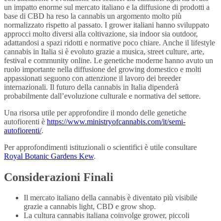
un impatto enorme sul mercato italiano e la diffusione di prodotti a
base di CBD ha reso la cannabis un argomento molto più
normalizzato rispetto al passato. I grower italiani hanno sviluppato
approcci molto diversi alla coltivazione, sia indoor sia outdoor,
adattandosi a spazi ridotti e normative poco chiare. Anche il lifestyle
cannabis in Italia si è evoluto grazie a musica, street culture, arte,
festival e community online. Le genetiche moderne hanno avuto un
ruolo importante nella diffusione del growing domestico e molti
appassionati seguono con attenzione il lavoro dei breeder
internazionali. Il futuro della cannabis in Italia dipenderà
probabilmente dall’evoluzione culturale e normativa del settore.
Una risorsa utile per approfondire il mondo delle genetiche
autofiorenti è
https://www.ministryofcannabis.com/it/semi-
autofiorenti/
.
Per approfondimenti istituzionali o scientifici è utile consultare
Royal Botanic Gardens Kew
.
Considerazioni Finali
Il mercato italiano della cannabis è diventato più visibile
grazie a cannabis light, CBD e grow shop.
La cultura cannabis italiana coinvolge grower, piccoli